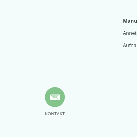
Manue
Annett
Aufna
KONTAKT