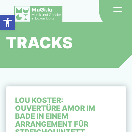
Skip to main content
Werkzeugleiste öffnen
TRACKS
LOU KOSTER:
OUVERTÜRE AMOR IM
BADE IN EINEM
ARRANGEMENT FÜR
STREICHQUINTETT